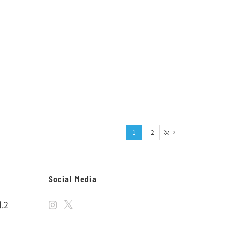
次
1
2
Social Media
.2