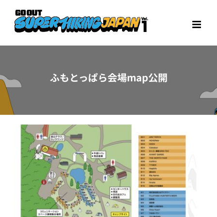
Skip
to
content
ふもとっぱら会場map公開