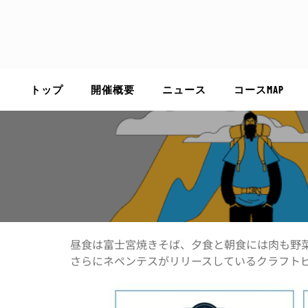
Skip
to
content
トップ
開催概要
ニュース
コースMAP
昼食は富士宮焼きそば、夕食と朝食には肉も野
さらにネペンテスがリリースしているクラフトビ