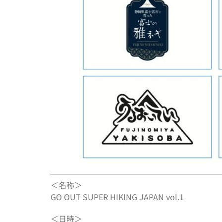
＜名称＞
GO OUT SUPER HIKING JAPAN vol.1
＜日時＞