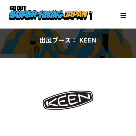
Skip
to
content
出展ブース： KEEN